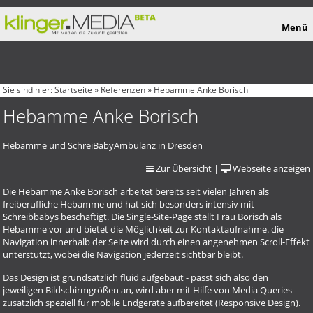
Menü
Sie sind hier:
Startseite
»
Referenzen
» Hebamme Anke Borisch
Hebamme Anke Borisch
Hebamme und SchreiBabyAmbulanz in Dresden
Zur Übersicht
|
Webseite anzeigen
Die Hebamme Anke Borisch arbeitet bereits seit vielen Jahren als
freiberufliche Hebamme und hat sich besonders intensiv mit
Schreibbabys beschäftigt. Die Single-Site-Page stellt Frau Borisch als
Hebamme vor und bietet die Möglichkeit zur Kontaktaufnahme. die
Navigation innerhalb der Seite wird durch einen angenehmen Scroll-Effekt
unterstützt, wobei die Navigation jederzeit sichtbar bleibt.
Das Design ist grundsätzlich fluid aufgebaut - passt sich also den
jeweiligen Bildschirmgrößen an, wird aber mit Hilfe von Media Queries
zusätzlich speziell für mobile Endgeräte aufbereitet (Responsive Design).